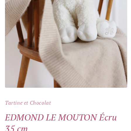
Open
media
1
Tartine et Chocolat
in
modal
EDMOND LE MOUTON Écru
35 cm